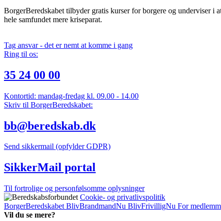
BorgerBeredskabet tilbyder gratis kurser for borgere og underviser i 
hele samfundet mere kriseparat.
Tag ansvar - det er nemt at komme i gang
Ring til os:
35 24 00 00
Kontortid: mandag-fredag kl. 09.00 - 14.00
Skriv til BorgerBeredskabet:
bb@beredskab.dk
Send sikkermail (opfylder GDPR)
SikkerMail portal
Til fortrolige og personfølsomme oplysninger
Cookie- og privatlivspolitik
BorgerBeredskabet
BlivBrandmandNu
BlivFrivilligNu
For medlemm
Vil du se mere?