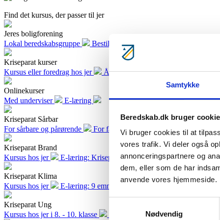
Find det kursus, der passer til jer
Jeres boligforening
Lokal beredskabsgruppe
Bestil workshop NU
Kriseparat fælle
Kriseparat kurser
Kursus eller foredrag hos jer
Åbne kurser med tilmelding
Samtykke
Onlinekurser
Med underviser
E-læring
Beredskab.dk bruger cooki
Kriseparat Sårbar
For sårbare og pårørende
For fagpersoner og frivillige
Vi bruger cookies til at tilpas
vores trafik. Vi deler også o
Kriseparat Brand
annonceringspartnere og anal
Kursus hos jer
E-læring: Kriseparat Brand
dem, eller som de har indsaml
Kriseparat Klima
anvende vores hjemmeside.
Kursus hos jer
E-læring: 9 emner
Samtykkevalg
Kriseparat Ung
Nødvendig
Kursus hos jer i 8. - 10. klasse
E-læring: 8.-10. klasse med egen l