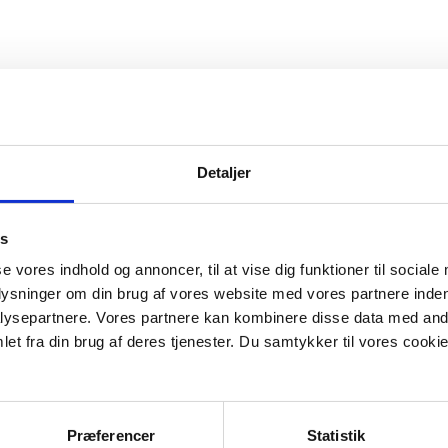
sskab
Næste generalforsamling
Detaljer
es
se vores indhold og annoncer, til at vise dig funktioner til sociale
plysninger om din brug af vores website med vores partnere inden
ysepartnere. Vores partnere kan kombinere disse data med andr
et fra din brug af deres tjenester. Du samtykker til vores cookie
Præferencer
Statistik
ærer
Helt sikkert! for skoleklasser