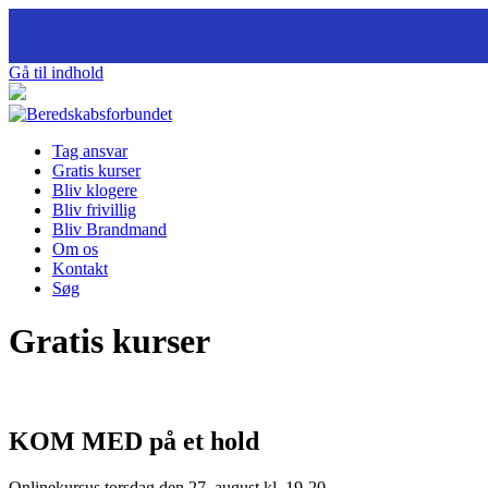
Gå til indhold
Tag ansvar
Gratis kurser
Bliv klogere
Bliv frivillig
Bliv Brandmand
Om os
Kontakt
Søg
Gratis kurser
KOM MED på et hold
Onlinekursus torsdag den 27. august kl. 19-20