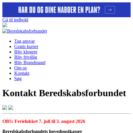
Gå til indhold
Tag ansvar
Gratis kurser
Bliv klogere
Bliv frivillig
Bliv Brandmand
Om os
Kontakt
Søg
Kontakt Beredskabsforbundet
OBS: Ferielukket 7. juli til 3. august 2026
Beredskabsforbundets hovedpostkasser