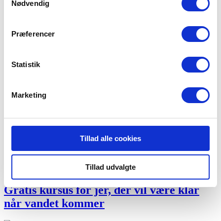
Nødvendig
Præferencer
Børn og unge - kom med i et
Statistik
ungdomsbrandkorps
Marketing
Gratis kursus for jer der bor i villa eller
rækkehus
Tillad alle cookies
Tillad udvalgte
Gratis kursus for jer, der vil være klar
når vandet kommer