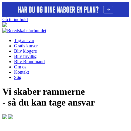
Gå til indhold
Tag ansvar
Gratis kurser
Bliv klogere
Bliv frivillig
Bliv Brandmand
Om os
Kontakt
Søg
Vi skaber rammerne
- så du kan tage ansvar