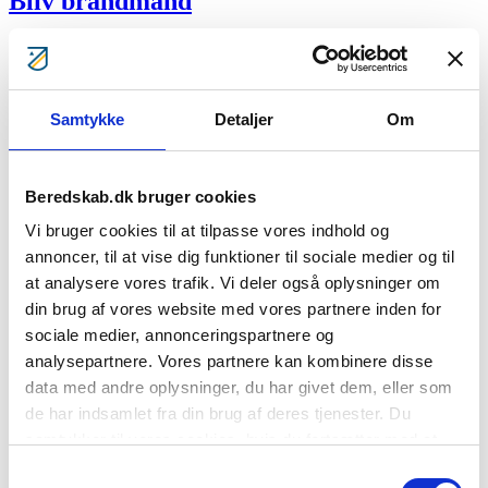
Bliv brandmand
Bliv frivillig i redningsberedskabet
Samtykke
Detaljer
Om
Beredskab.dk bruger cookies
Bliv frivillig underviser i
Vi bruger cookies til at tilpasse vores indhold og
BorgerBeredskabet
annoncer, til at vise dig funktioner til sociale medier og til
at analysere vores trafik. Vi deler også oplysninger om
din brug af vores website med vores partnere inden for
sociale medier, annonceringspartnere og
analysepartnere. Vores partnere kan kombinere disse
Bliv frivillig i Beredskabsstyrelsen
data med andre oplysninger, du har givet dem, eller som
de har indsamlet fra din brug af deres tjenester. Du
samtykker til vores cookies, hvis du fortsætter med at
anvende vores hjemmeside.
Samtykkevalg
Bliv klogere – Gode råd til dig