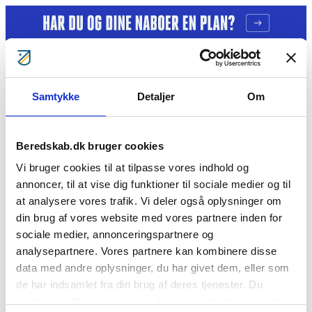
Gå til indhold
Samtykke
Detaljer
Om
Tag ansvar
Gratis kurser
Bliv klogere
Bliv frivillig
Beredskab.dk bruger cookies
Bliv Brandmand
Om os
Vi bruger cookies til at tilpasse vores indhold og
Kontakt
annoncer, til at vise dig funktioner til sociale medier og til
Søg
at analysere vores trafik. Vi deler også oplysninger om
Søg
din brug af vores website med vores partnere inden for
sociale medier, annonceringspartnere og
analysepartnere. Vores partnere kan kombinere disse
Søg
efter:
Cookie- og privatlivspolitik
data med andre oplysninger, du har givet dem, eller som
BorgerBeredskabet
BlivBrandmandNu
BlivFrivilligNu
For
de har indsamlet fra din brug af deres tjenester. Du
medlemmer
Årsberetninger
samtykker til vores cookies, hvis du fortsætter med at
Vil du se mere?