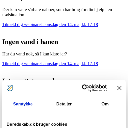
Der kan være sårbare naboer, som har brug for din hjælp i en
nødsituation.
Tilmeld dig webinaret - onsdag den 14. maj kl. 17-18
Ingen vand i hanen
Har du vand nok, så I kan klare jer?
Tilmeld dig webinaret - onsdag den 14. maj kl. 17-18
Internettet er nede
Hvordan finder du vigtig information?
Har du forberedt dig på, at det kan ske?
Samtykke
Detaljer
Om
Tilmeld dig webinaret - onsdag den 14. maj kl. 17-18
Mød en beredskabsekspert, der svarer på spørgsmål
Beredskab.dk bruger cookies