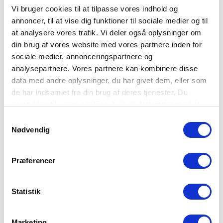
Vi bruger cookies til at tilpasse vores indhold og
Webinar ‘Kriseparat – klar dig selv i 3 døgn’
annoncer, til at vise dig funktioner til sociale medier og til
Tilmeld dig webinaret - onsdag den 14. maj 17-18
at analysere vores trafik. Vi deler også oplysninger om
din brug af vores website med vores partnere inden for
Program
sociale medier, annonceringspartnere og
Introduktion af en beredskabsekspert
analysepartnere. Vores partnere kan kombinere disse
Kriseparat – klar dig selv i 3 døgn – med inspiration og
data med andre oplysninger, du har givet dem, eller som
tips
Beredskabseksperten svarer på spørgsmål
de har indsamlet fra din brug af deres tjenester. Du
samtykker til vores cookies, hvis du fortsætter med at
anvende vores hjemmeside.
Samtykkevalg
På kurset lærer du
at tage vare på dig selv og familien, naboen
Nødvendig
og jeres bolig
om konsekvenserne af nedbrud på kritisk infrastruktur
Præferencer
at forebygge, så ulykker og skader helt undgås
at forberede, så du er klar
hvad du kan gøre
Statistik
hvordan du udarbejder en tjekliste
Tilmeld dig webinaret - onsdag den 14. maj kl. 17-18
Marketing