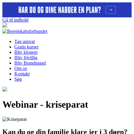
Gå til indhold
Tag ansvar
Gratis kurser
Bliv klogere
Bliv frivillig
Bliv Brandmand
Om os
Kontakt
Søg
Webinar - kriseparat
Kan du og din familie klare jer i 3 døgn?