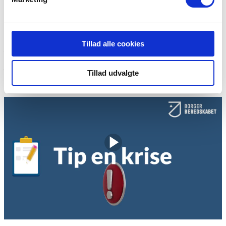
Test dig selv
Vælg visning i fuld skærm i nederste højre hjørne.
Du/I kan altid trykke på pause og spole fem og tilbage.
Tillad alle cookies
Hvis du ikke kan se videoen nedenfor, skal du acceptere cookies.
Tilvælg undertekster – klik på midterste ikon under baren og vælg:
Dansk
Tillad udvalgte