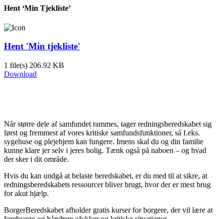
Hent ‘Min Tjekliste’
Hent 'Min tjekliste'
1 file(s)
206.92 KB
Download
Når større dele af samfundet rammes, tager redningsberedskabet sig
først og fremmest af vores kritiske samfundsfunktioner, så f.eks.
sygehuse og plejehjem kan fungere. Imens skal du og din familie
kunne klare jer selv i jeres bolig. Tænk også på naboen – og hvad
der sker i dit område.
Hvis du kan undgå at belaste beredskabet, er du med til at sikre, at
redningsberedskabets ressourcer bliver brugt, hvor der er mest brug
for akut hjælp.
BorgerBeredskabet afholder gratis kurser for borgere, der vil lære at
forebygge og håndtere ulykker og kritiske situationer.