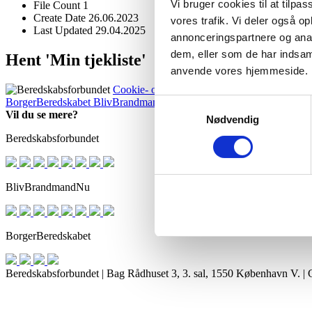
Vi bruger cookies til at tilpas
File Count
1
Create Date
26.06.2023
vores trafik. Vi deler også o
Last Updated
29.04.2025
annonceringspartnere og anal
dem, eller som de har indsaml
Hent 'Min tjekliste'
anvende vores hjemmeside.
Cookie- og privatlivspolitik
BorgerBeredskabet
BlivBrandmandNu
BlivFrivilligNu
For medlemm
Samtykkevalg
Vil du se mere?
Nødvendig
Beredskabsforbundet
BlivBrandmandNu
BorgerBeredskabet
Beredskabsforbundet | Bag Rådhuset 3, 3. sal, 1550 København V. 