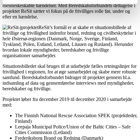
menneskeskabte hændelser. Med Beredskabsforbundets deltagelse i
projektet ReSit sætter vi fokus på de frivilliges rolle før, under og
efter en hændelse.
ReSit’s formål er at skabe et situationsbillede af
frivillige og frivillighed indenfor brand, redning og civilbeskyttelse i
hele Østersø-regionen (Danmark, Norge, Sverige, Finland,
Tyskland, Polen, Estland, Letland, Litauen og Rusland). Herunder
hvordan lokale myndigheder, beredskaber og frivillige
organisationer samarbejder.
Situationsbilledet skal bruges til at udarbejde fælles retningslinjer for
frivillighed i regionen, for at øge samarbejdet og skabe mere robuste
samfund. Beredskabsforbundet bidrager til projektet gennem bl.a.
indsamling af data og gennemførelse interviews med myndigheder,
beredskaber og frivillige.
Projektet løber fra december 2019 til december 2020 i samarbejde
med:
The Finnish National Rescue Association SPEK (projektleder,
Finland)
Leepaja Municipal Police/Union of the Baltic Cities – Safe
Cities Commission (Letland)
Frederiksborg Brand og Redning (Danmark)