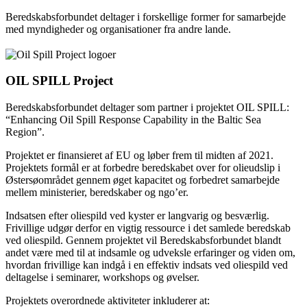
Beredskabsforbundet deltager i forskellige former for samarbejde
med myndigheder og organisationer fra andre lande.
OIL SPILL Project
Beredskabsforbundet deltager som partner i projektet OIL SPILL:
“Enhancing Oil Spill Response Capability in the Baltic Sea
Region”.
Projektet er finansieret af EU og løber frem til midten af 2021.
Projektets formål er at forbedre beredskabet over for olieudslip i
Østersøområdet gennem øget kapacitet og forbedret samarbejde
mellem ministerier, beredskaber og ngo’er.
Indsatsen efter oliespild ved kyster er langvarig og besværlig.
Frivillige udgør derfor en vigtig ressource i det samlede beredskab
ved oliespild. Gennem projektet vil Beredskabsforbundet blandt
andet være med til at indsamle og udveksle erfaringer og viden om,
hvordan frivillige kan indgå i en effektiv indsats ved oliespild ved
deltagelse i seminarer, workshops og øvelser.
Projektets overordnede aktiviteter inkluderer at: