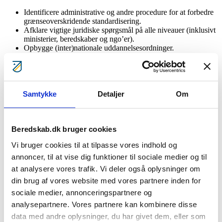
Identificere administrative og andre procedure for at forbedre
grænseoverskridende standardisering.
Afklare vigtige juridiske spørgsmål på alle niveauer (inklusivt
ministerier, beredskaber og ngo’er).
Opbygge (inter)nationale uddannelsesordninger.
Organisere relevante træningsarrangementer, inklusivt
simulationer.
Organisere grænseoverskridende øvelser.
Beredskabsforbundet deltager sammen med 12 andre partnere fra
Samtykke
Detaljer
Om
fem Østersølande (Finland, Sverige, Estland, Letland og Litauen).
Projektet løber over 30 måneder (januar 2019 – juni 2021) og har et
budget på 2 million euro, som er delvist finansieret af EU’s Interreg
Baltic Sea Region Programme.
Beredskab.dk bruger cookies
Se projektets hjemmeside her.
Vi bruger cookies til at tilpasse vores indhold og
annoncer, til at vise dig funktioner til sociale medier og til
Følg projektet på twitter: @oilspillproject
at analysere vores trafik. Vi deler også oplysninger om
Læs rapporten
‘Baltic Carrier’
om Grønsundulykken 29. marts 2001
din brug af vores website med vores partnere inden for
(på engelsk).
sociale medier, annonceringspartnere og
Læs rapporten
’Marine Environmental Preparedness’
om nogle af de
analysepartnere. Vores partnere kan kombinere disse
aktører, der indgår i det danske havmiljøberedskab (på engelsk).
data med andre oplysninger, du har givet dem, eller som