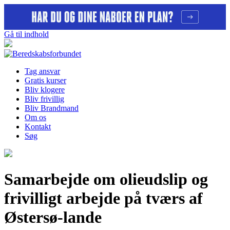
Gå til indhold
Tag ansvar
Gratis kurser
Bliv klogere
Bliv frivillig
Bliv Brandmand
Om os
Kontakt
Søg
Samarbejde om olieudslip og
frivilligt arbejde på tværs af
Østersø-lande