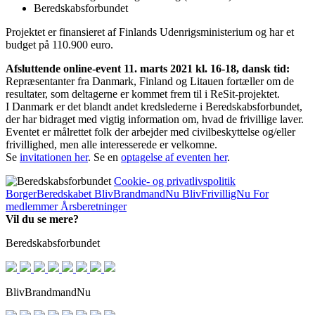
Beredskabsforbundet
Projektet er finansieret af Finlands Udenrigsministerium og har et
budget på 110.900 euro.
Afsluttende online-event 11. marts 2021 kl. 16-18, dansk tid:
Repræsentanter fra Danmark, Finland og Litauen fortæller om de
resultater, som deltagerne er kommet frem til i ReSit-projektet.
I Danmark er det blandt andet kredslederne i Beredskabsforbundet,
der har bidraget med vigtig information om, hvad de frivillige laver.
Eventet er målrettet folk der arbejder med civilbeskyttelse og/eller
frivillighed, men alle interesserede er velkomne.
Se
invitationen her
. Se en
optagelse af eventen her
.
Cookie- og privatlivspolitik
BorgerBeredskabet
BlivBrandmandNu
BlivFrivilligNu
For
medlemmer
Årsberetninger
Vil du se mere?
Beredskabsforbundet
BlivBrandmandNu