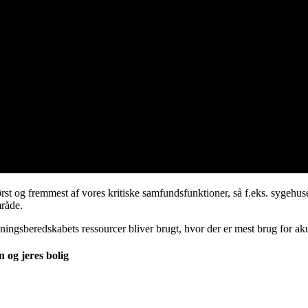
rst og fremmest af vores kritiske samfundsfunktioner, så f.eks. sygehu
mråde.
dningsberedskabets ressourcer bliver brugt, hvor der er mest brug for ak
n og jeres bolig