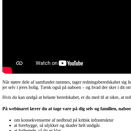
Når større dele af samfundet rammes, tager redningsberedskabet sig fø
jer selv i jeres bolig. Tænk også på naboen – og hvad der sker i dit o
Hvis du kan undgå at belaste beredskabet, er du med til at sikre, at re
På webinaret lærer du
at tage vare på dig selv og familien, naboe
om konsekvenserne af nedbrud på kritisk infrastruktur
at forebygge, så ulykker og skader helt undgås
at forberede, så du er klar