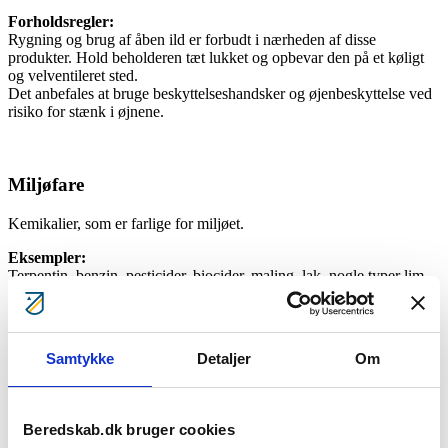
Forholdsregler:
Rygning og brug af åben ild er forbudt i nærheden af disse
produkter. Hold beholderen tæt lukket og opbevar den på et køligt
og velventileret sted.
Det anbefales at bruge beskyttelseshandsker og øjenbeskyttelse ved
risiko for stænk i øjnene.
Miljøfare
Kemikalier, som er farlige for miljøet.
Eksempler:
Terpentin, benzin, pesticider, biocider, maling, lak, nogle typer lim
Forholdsregler:
Undgå udslip til miljøet. Hæld ikke i kloak, medmindre dette er
formålet med produktet.
Samtykke
Detaljer
Om
Bortskaffelse af indhold og emballage skal ske i henhold til national
lovgivning.
Beredskab.dk bruger cookies