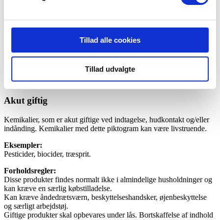
vejrtrækningsproblemer.
Forholdsregler:
Rygning og brug af åben ild er forbudt i nærheden af disse
produkter.
Tillad alle cookies
Opbevares fjernt fra brandbare produkter. Det anbefales at bruge
beskyttelseshandsker og øjenbeskyttelse ved risiko for stænk i
øjnene.
Tillad udvalgte
Akut giftig
Kemikalier, som er akut giftige ved indtagelse, hudkontakt og/eller
indånding. Kemikalier med dette piktogram kan være livstruende.
Eksempler:
Pesticider, biocider, træsprit.
Forholdsregler:
Disse produkter findes normalt ikke i almindelige husholdninger og
kan kræve en særlig købstilladelse.
Kan kræve åndedrætsværn, beskyttelseshandsker, øjenbeskyttelse
og særligt arbejdstøj.
Giftige produkter skal opbevares under lås. Bortskaffelse af indhold