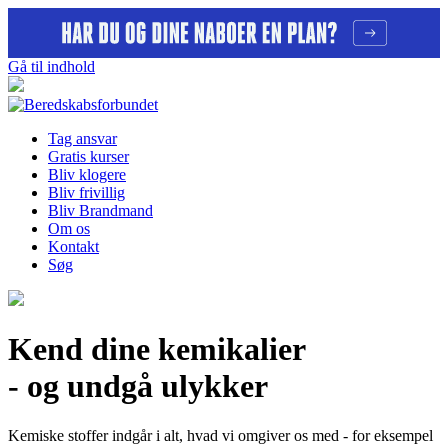
Gå til indhold
Tag ansvar
Gratis kurser
Bliv klogere
Bliv frivillig
Bliv Brandmand
Om os
Kontakt
Søg
Kend dine kemikalier
- og undgå ulykker
Kemiske stoffer indgår i alt, hvad vi omgiver os med - for eksempel