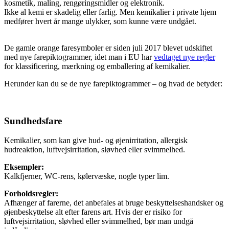
kosmetik, maling, rengøringsmidler og elektronik.
Ikke al kemi er skadelig eller farlig. Men kemikalier i private hjem
medfører hvert år mange ulykker, som kunne være undgået.
De gamle orange faresymboler er siden juli 2017 blevet udskiftet
med nye farepiktogrammer, idet man i EU har
vedtaget nye regler
for klassificering, mærkning og emballering af kemikalier.
Herunder kan du se de nye farepiktogrammer – og hvad de betyder:
Sundhedsfare
Kemikalier, som kan give hud- og øjenirritation, allergisk
hudreaktion, luftvejsirritation, sløvhed eller svimmelhed.
Eksempler:
Kalkfjerner, WC-rens, kølervæske, nogle typer lim.
Forholdsregler:
Afhænger af farerne, det anbefales at bruge beskyttelseshandsker og
øjenbe­skyttelse alt efter farens art. Hvis der er risiko for
luftvejsirritation, sløvhed eller svimmelhed, bør man undgå