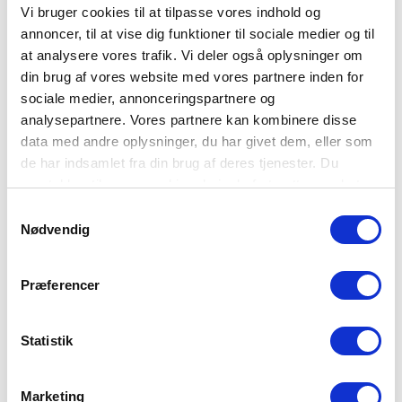
Kronisk sundhedsfare
Vi bruger cookies til at tilpasse vores indhold og
annoncer, til at vise dig funktioner til sociale medier og til
Kemikalier, som giver kroniske skader såsom kræft, skader på
at analysere vores trafik. Vi deler også oplysninger om
arveanlæg og skader på forplant­ningsevnen. Omfatter også kemika­
lier, som giver allergi ved indånding, organskade eller lungeskade
din brug af vores website med vores partnere inden for
ved indånding.
sociale medier, annonceringspartnere og
Eksempler:
analysepartnere. Vores partnere kan kombinere disse
Terpentin, benzin, cellulosefortynder, lampeolie.
data med andre oplysninger, du har givet dem, eller som
de har indsamlet fra din brug af deres tjenester. Du
Forholdsregler:
Undgå indånding. Brug beskyttelses­handsker og øjenbeskyttelse
samtykker til vores cookies, hvis du fortsætter med at
ved risiko for stænk i øjnene.
anvende vores hjemmeside.
Samtykkevalg
Indhold og emballage skal bortskaffes i henhold til national
Nødvendig
lovgivning.
Præferencer
Brandnærende
Kemikalier (gas, væske eller fast stof), som kan forårsage eller
Statistik
bidrage til forbrændingen af et andet materiale.
Eksempler:
Desinfektionstabletter og -væske, blegemidler, ilt som anvendes ved
Marketing