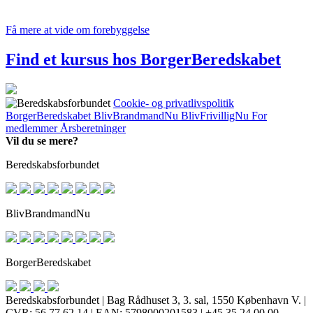
Få mere at vide om forebyggelse
Find et kursus hos BorgerBeredskabet
Cookie- og privatlivspolitik
BorgerBeredskabet
BlivBrandmandNu
BlivFrivilligNu
For
medlemmer
Årsberetninger
Vil du se mere?
Beredskabsforbundet
BlivBrandmandNu
BorgerBeredskabet
Beredskabsforbundet | Bag Rådhuset 3, 3. sal, 1550 København V. |
CVR: 56 77 62 14 | EAN: 5798000201583 | +45 35 24 00 00