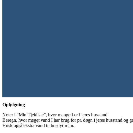
Opfølgning
Noter i “Min Tjekliste”, hvor mange I er i jeres husstand.
Beregn, hvor meget vand I har brug for pr. døgn i jeres husstand og 
Husk også ekstra vand til husdyr m.m.