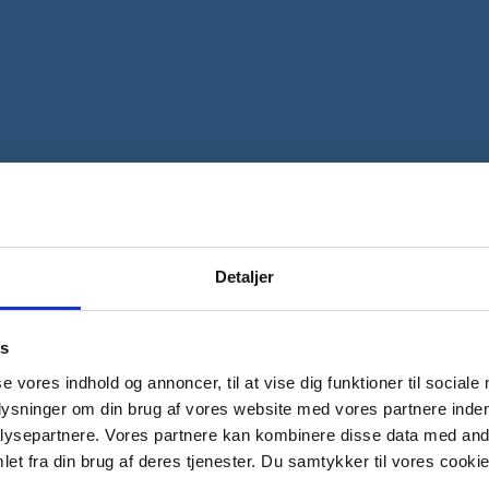
Detaljer
es
en.
se vores indhold og annoncer, til at vise dig funktioner til sociale
et synke meget hurtigt, og der lukkes for vandtilførslen.
plysninger om din brug af vores website med vores partnere inden
ysepartnere. Vores partnere kan kombinere disse data med andr
et fra din brug af deres tjenester. Du samtykker til vores cookie