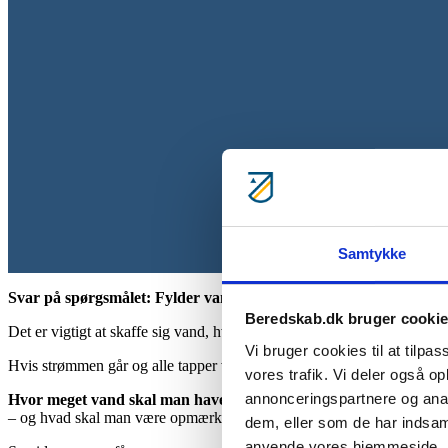
Samtykke
Svar på spørgsmålet: Fylder vand i dunke
Beredskab.dk bruger cooki
Det er vigtigt at skaffe sig vand, hvis man ikke har gemt vand i forvej
Vi bruger cookies til at tilpas
Hvis strømmen går og alle tapper vandhaner på samme tid, så kan trykk
vores trafik. Vi deler også o
annonceringspartnere og anal
Hvor meget vand skal man have?
– og hvad skal man være opmærksom på ift. opbevaring af vand?
dem, eller som de har indsaml
anvende vores hjemmeside.