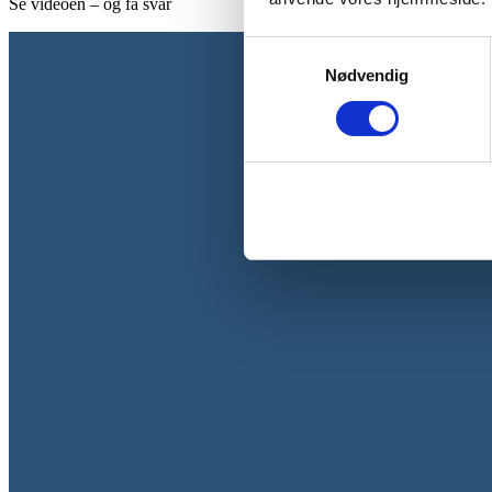
Se videoen – og få svar
Samtykkevalg
Nødvendig