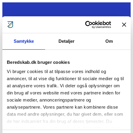
Gå til indhold
Samtykke
Detaljer
Om
Tag ansvar
Gratis kurser
Bliv klogere
Bliv frivillig
Beredskab.dk bruger cookies
Bliv Brandmand
Om os
Vi bruger cookies til at tilpasse vores indhold og
Kontakt
annoncer, til at vise dig funktioner til sociale medier og til
Søg
at analysere vores trafik. Vi deler også oplysninger om
Tom Kampman
din brug af vores website med vores partnere inden for
sociale medier, annonceringspartnere og
Cookie- og privatlivspolitik
analysepartnere. Vores partnere kan kombinere disse
BorgerBeredskabet
BlivBrandmandNu
BlivFrivilligNu
For
data med andre oplysninger, du har givet dem, eller som
medlemmer
Årsberetninger
Vil du se mere?
de har indsamlet fra din brug af deres tjenester. Du
samtykker til vores cookies, hvis du fortsætter med at
Beredskabsforbundet