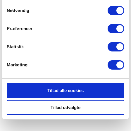
anvende vores hjemmeside.
Samtykkevalg
Nødvendig
BlivBrandmandNu
Præferencer
BorgerBeredskabet
Statistik
Beredskabsforbundet | Bag Rådhuset 3, 3. sal, 1550 København V. |
CVR: 56 77 62 14 | EAN: 5798000201583 | +45 35 24 00 00
Marketing
Tillad alle cookies
Tillad udvalgte