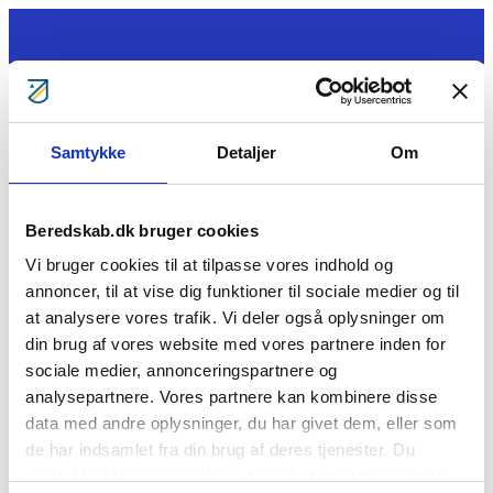
Gå til indhold
Samtykke
Detaljer
Om
Tag ansvar
Gratis kurser
Bliv klogere
Bliv frivillig
Beredskab.dk bruger cookies
Bliv Brandmand
Om os
Vi bruger cookies til at tilpasse vores indhold og
Kontakt
annoncer, til at vise dig funktioner til sociale medier og til
Søg
at analysere vores trafik. Vi deler også oplysninger om
Søren Sørensen
din brug af vores website med vores partnere inden for
sociale medier, annonceringspartnere og
Cookie- og privatlivspolitik
analysepartnere. Vores partnere kan kombinere disse
BorgerBeredskabet
BlivBrandmandNu
BlivFrivilligNu
For
data med andre oplysninger, du har givet dem, eller som
medlemmer
Årsberetninger
Vil du se mere?
de har indsamlet fra din brug af deres tjenester. Du
samtykker til vores cookies, hvis du fortsætter med at
Beredskabsforbundet