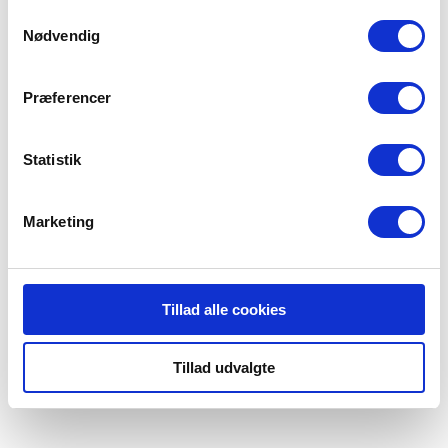
anvende vores hjemmeside.
Samtykkevalg
Nødvendig
BlivBrandmandNu
Præferencer
BorgerBeredskabet
Statistik
Beredskabsforbundet | Bag Rådhuset 3, 3. sal, 1550 København V. |
CVR: 56 77 62 14 | EAN: 5798000201583 | +45 35 24 00 00
Marketing
Tillad alle cookies
Tillad udvalgte