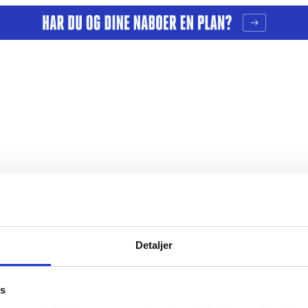
Detaljer
er
Årsberetninger
es