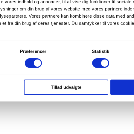
se vores indhold og annoncer, til at vise dig funktioner til sociale
plysninger om din brug af vores website med vores partnere inden
ysepartnere. Vores partnere kan kombinere disse data med andr
et fra din brug af deres tjenester. Du samtykker til vores cookie
Præferencer
Statistik
| CVR: 56 77 62 14 | EAN: 5798000201583 | +45 35 24 00 00
Tillad udvalgte