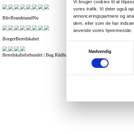
Vi bruger cookies til at tilpas
vores trafik. Vi deler også o
annonceringspartnere og anal
BlivBrandmandNu
dem, eller som de har indsaml
anvende vores hjemmeside.
BorgerBeredskabet
Samtykkevalg
Nødvendig
Beredskabsforbundet | Bag Rådhuset 3, 3. sal, 1550 København V. 