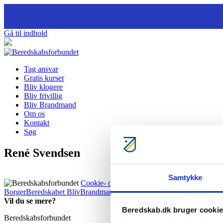
Gå til indhold
Tag ansvar
Gratis kurser
Bliv klogere
Bliv frivillig
Bliv Brandmand
Om os
Kontakt
Søg
René Svendsen
Samtykke
Cookie- og privatlivspolitik
BorgerBeredskabet
BlivBrandmandNu
BlivFrivilligNu
For medlemm
Vil du se mere?
Beredskab.dk bruger cooki
Beredskabsforbundet