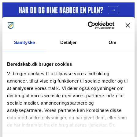
Gå til indhold
Samtykke
Detaljer
Om
Tag ansvar
Gratis kurser
Bliv klogere
Bliv frivillig
Beredskab.dk bruger cookies
Bliv Brandmand
Om os
Vi bruger cookies til at tilpasse vores indhold og
Kontakt
annoncer, til at vise dig funktioner til sociale medier og til
Søg
at analysere vores trafik. Vi deler også oplysninger om
Rasmus Kragh Jensen
din brug af vores website med vores partnere inden for
sociale medier, annonceringspartnere og
analysepartnere. Vores partnere kan kombinere disse
Cookie- og privatlivspolitik
data med andre oplysninger, du har givet dem, eller som
BorgerBeredskabet
BlivBrandmandNu
BlivFrivilligNu
For
medlemmer
Årsberetninger
de har indsamlet fra din brug af deres tjenester. Du
Vil du se mere?
samtykker til vores cookies, hvis du fortsætter med at