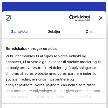
Gå til indhold
Samtykke
Detaljer
Om
Beredskab.dk bruger cookies
Tag ansvar
Vi bruger cookies til at tilpasse vores indhold og
Gratis kurser
annoncer, til at vise dig funktioner til sociale medier og til
Bliv klogere
Bliv frivillig
at analysere vores trafik. Vi deler også oplysninger om
Bliv Brandmand
din brug af vores website med vores partnere inden for
Om os
sociale medier, annonceringspartnere og
Kontakt
Søg
analysepartnere. Vores partnere kan kombinere disse
data med andre oplysninger, du har givet dem, eller som
Peter B. Lange
de har indsamlet fra din brug af deres tjenester. Du
samtykker til vores cookies, hvis du fortsætter med at