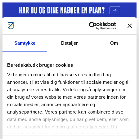
Gå til indhold
Samtykke
Detaljer
Om
Tag ansvar
Gratis kurser
Bliv klogere
Bliv frivillig
Beredskab.dk bruger cookies
Bliv Brandmand
Om os
Vi bruger cookies til at tilpasse vores indhold og
Kontakt
annoncer, til at vise dig funktioner til sociale medier og til
Søg
at analysere vores trafik. Vi deler også oplysninger om
Laurits Frandsen
din brug af vores website med vores partnere inden for
sociale medier, annonceringspartnere og
analysepartnere. Vores partnere kan kombinere disse
Cookie- og privatlivspolitik
data med andre oplysninger, du har givet dem, eller som
BorgerBeredskabet
BlivBrandmandNu
BlivFrivilligNu
For
medlemmer
Årsberetninger
de har indsamlet fra din brug af deres tjenester. Du
Vil du se mere?
samtykker til vores cookies, hvis du fortsætter med at