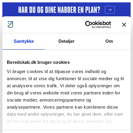
Gå til indhold
Samtykke
Detaljer
Om
Tag ansvar
Gratis kurser
Bliv klogere
Bliv frivillig
Beredskab.dk bruger cookies
Bliv Brandmand
Om os
Vi bruger cookies til at tilpasse vores indhold og
Kontakt
annoncer, til at vise dig funktioner til sociale medier og til
Søg
at analysere vores trafik. Vi deler også oplysninger om
Kenneth Kristensen
din brug af vores website med vores partnere inden for
sociale medier, annonceringspartnere og
analysepartnere. Vores partnere kan kombinere disse
Cookie- og privatlivspolitik
data med andre oplysninger, du har givet dem, eller som
BorgerBeredskabet
BlivBrandmandNu
BlivFrivilligNu
For
medlemmer
Årsberetninger
de har indsamlet fra din brug af deres tjenester. Du
Vil du se mere?
samtykker til vores cookies, hvis du fortsætter med at