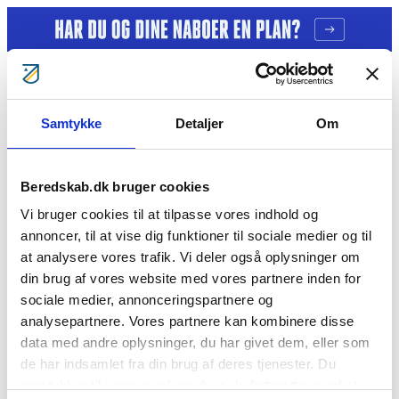
Gå til indhold
Samtykke
Detaljer
Om
Tag ansvar
Gratis kurser
Bliv klogere
Bliv frivillig
Beredskab.dk bruger cookies
Bliv Brandmand
Om os
Vi bruger cookies til at tilpasse vores indhold og
Kontakt
annoncer, til at vise dig funktioner til sociale medier og til
Søg
at analysere vores trafik. Vi deler også oplysninger om
Jeanett Ojén
din brug af vores website med vores partnere inden for
sociale medier, annonceringspartnere og
analysepartnere. Vores partnere kan kombinere disse
Cookie- og privatlivspolitik
data med andre oplysninger, du har givet dem, eller som
BorgerBeredskabet
BlivBrandmandNu
BlivFrivilligNu
For
medlemmer
Årsberetninger
de har indsamlet fra din brug af deres tjenester. Du
Vil du se mere?
samtykker til vores cookies, hvis du fortsætter med at