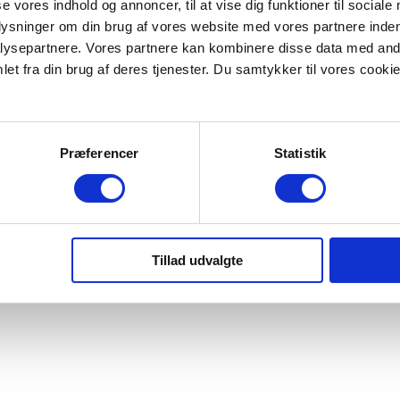
se vores indhold og annoncer, til at vise dig funktioner til sociale
plysninger om din brug af vores website med vores partnere inden
ysepartnere. Vores partnere kan kombinere disse data med andr
et fra din brug af deres tjenester. Du samtykker til vores cookie
Præferencer
Statistik
| CVR: 56 77 62 14 | EAN: 5798000201583 | +45 35 24 00 00
Tillad udvalgte