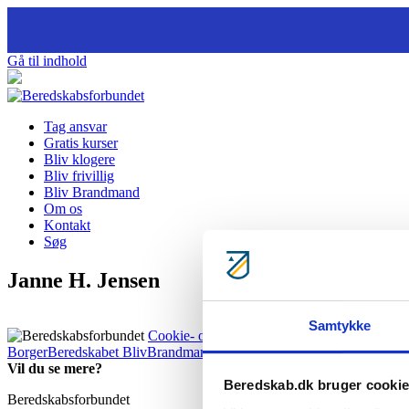
Gå til indhold
Tag ansvar
Gratis kurser
Bliv klogere
Bliv frivillig
Bliv Brandmand
Om os
Kontakt
Søg
Janne H. Jensen
Samtykke
Cookie- og privatlivspolitik
BorgerBeredskabet
BlivBrandmandNu
BlivFrivilligNu
For medlemm
Vil du se mere?
Beredskab.dk bruger cooki
Beredskabsforbundet