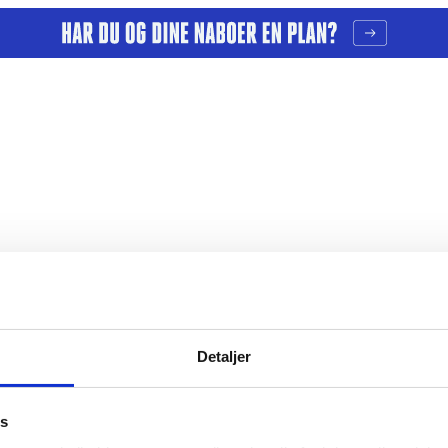
Detaljer
er
Årsberetninger
es