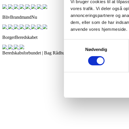
Vi bruger cookies til at tilpas
vores trafik. Vi deler også o
annonceringspartnere og anal
BlivBrandmandNu
dem, eller som de har indsaml
anvende vores hjemmeside.
BorgerBeredskabet
Samtykkevalg
Nødvendig
Beredskabsforbundet | Bag Rådhuset 3, 3. sal, 1550 København V. 