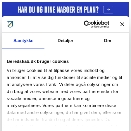
Gå til indhold
Samtykke
Detaljer
Om
Tag ansvar
Gratis kurser
Bliv klogere
Bliv frivillig
Beredskab.dk bruger cookies
Bliv Brandmand
Om os
Vi bruger cookies til at tilpasse vores indhold og
Kontakt
annoncer, til at vise dig funktioner til sociale medier og til
Søg
at analysere vores trafik. Vi deler også oplysninger om
Birgit Z. Kornum
din brug af vores website med vores partnere inden for
sociale medier, annonceringspartnere og
analysepartnere. Vores partnere kan kombinere disse
Cookie- og privatlivspolitik
data med andre oplysninger, du har givet dem, eller som
BorgerBeredskabet
BlivBrandmandNu
BlivFrivilligNu
For
medlemmer
Årsberetninger
de har indsamlet fra din brug af deres tjenester. Du
Vil du se mere?
samtykker til vores cookies, hvis du fortsætter med at