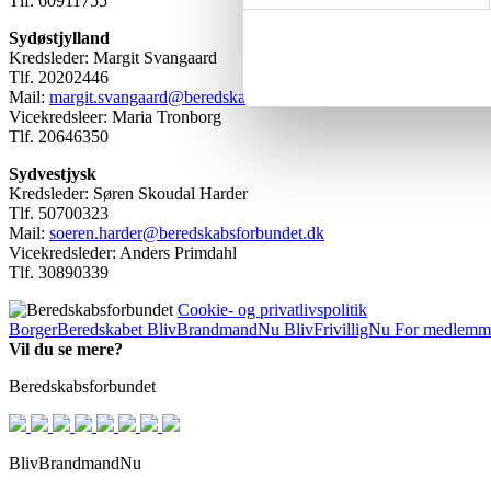
Tlf. 60911755
Sydøstjylland
Kredsleder: Margit Svangaard
Tlf. 20202446
Mail:
margit.svangaard@beredskabsforbundet.dk
Vicekredsleer: Maria Tronborg
Tlf. 20646350
Sydvestjysk
Kredsleder: Søren Skoudal Harder
Tlf. 50700323
Mail:
soeren.harder@beredskabsforbundet.dk
Vicekredsleder: Anders Primdahl
Tlf. 30890339
Cookie- og privatlivspolitik
BorgerBeredskabet
BlivBrandmandNu
BlivFrivilligNu
For medlemm
Vil du se mere?
Beredskabsforbundet
BlivBrandmandNu