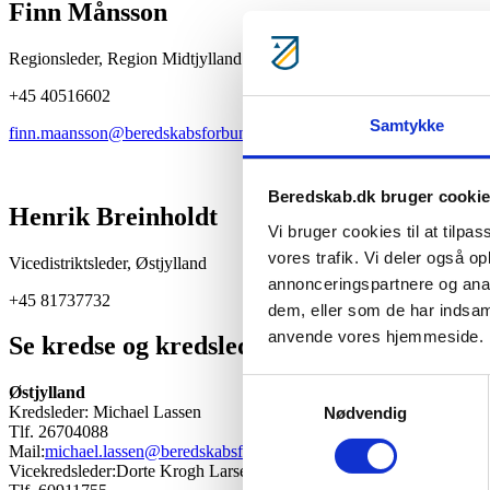
Finn Månsson
Regionsleder, Region Midtjylland
+45 40516602
Samtykke
finn.maansson@beredskabsforbundet.dk
Beredskab.dk bruger cooki
Henrik Breinholdt
Vi bruger cookies til at tilpas
vores trafik. Vi deler også o
Vicedistriktsleder, Østjylland
annonceringspartnere og anal
+45 81737732
dem, eller som de har indsaml
anvende vores hjemmeside.
Se kredse og kredsledelse her
Samtykkevalg
Østjylland
Kredsleder: Michael Lassen
Nødvendig
Tlf. 26704088
Mail:
michael.lassen@beredskabsforbundet.dk
Vicekredsleder:Dorte Krogh Larsen