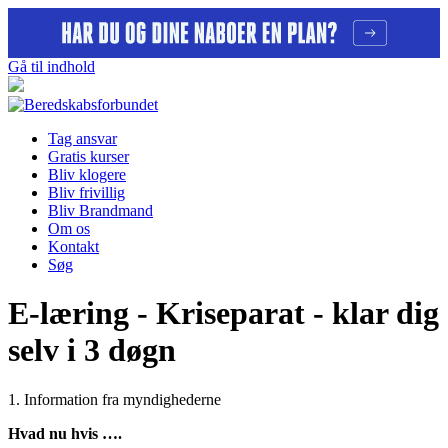
Gå til indhold
Tag ansvar
Gratis kurser
Bliv klogere
Bliv frivillig
Bliv Brandmand
Om os
Kontakt
Søg
E-læring - Kriseparat - klar dig
selv i 3 døgn
1. Information fra myndighederne
Hvad nu hvis ….