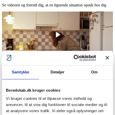
Se videoen og forestil dig, at en lignende situation opstår hos dig
Samtykke
Detaljer
Om
Svar på spørgsmålet: Forsøg at skabe overblik over situationen
Forsyningssvigt kan medføre alvorlige konsekvenser – f.eks.
Beredskab.dk bruger cookies
strømafbrydelser eller sammenbrud i samfundets kritiske
infrastruktur.
Vi bruger cookies til at tilpasse vores indhold og
annoncer, til at vise dig funktioner til sociale medier og til
Derfor er det vigtigt først at skabe sig et overblik. Hvilken situation
at analysere vores trafik. Vi deler også oplysninger om
står du i?