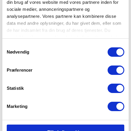
din brug af vores website med vores partnere inden for
Ved at vurdere situationen tidligt, får du et bedre grundlag for at
sociale medier, annonceringspartnere og
træffe de rette beslutninger.
analysepartnere. Vores partnere kan kombinere disse
Hvis strøm, internet og mobilnetværk er ude af drift, sender
data med andre oplysninger, du har givet dem, eller som
myndighederne information til borgerne via FM-kanalerne.
de har indsamlet fra din brug af deres tjenester. Du
Her spiller batteridrevne eller hånddrevne nødradioer radioen en
samtykker til vores cookies, hvis du fortsætter med at
central rolle.
anvende vores hjemmeside.
Samtykkevalg
Hvad skal man være opmærksom på ift. radioen?
Nødvendig
Se videoen og få svar
Præferencer
Statistik
Marketing