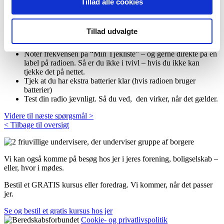
Tillad alle cookies
Din opfølgning
Tillad udvalgte
Find P4 FM frekvensen i dit område på din nødradio
Noter frekvensen på “Min Tjekliste” – og gerne direkte på en
label på radioen. Så er du ikke i tvivl – hvis du ikke kan
tjekke det på nettet.
Tjek at du har ekstra batterier klar (hvis radioen bruger
batterier)
Test din radio jævnligt. Så du ved, den virker, når det gælder.
Videre til næste spørgsmål >
< Tilbage til oversigt
Vi kan også komme på besøg hos jer i jeres forening, boligselskab –
eller, hvor i mødes.
Bestil et GRATIS kursus eller foredrag. Vi kommer, når det passer
jer.
Se og bestil et gratis kursus hos jer
Cookie- og privatlivspolitik