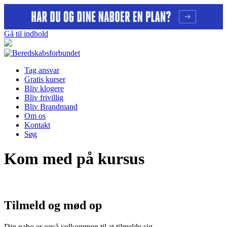
Gå til indhold
Tag ansvar
Gratis kurser
Bliv klogere
Bliv frivillig
Bliv Brandmand
Om os
Kontakt
Søg
Kom med på kursus
Tilmeld og mød op
Din nabo er også velkommen til at tilmelde sig