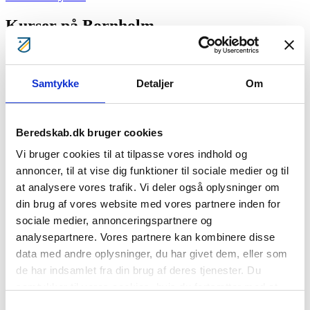
Kurser på Bornholm
Se kurser på Bornholm
Kan du ikke samle mindst 20 kursister, kan du måske
Samtykke
Detaljer
Om
foreslå dit lokale bibliotek eller kulturhus, at bestille et
kursus.
Kan du samle et hold kursister, men mangler et lokale,
Beredskab.dk bruger cookies
kan du evt. forhøre dig på dit lokale bibliotek. Her er
det ofte muligt at låne et lokale til et kursus.
Vi bruger cookies til at tilpasse vores indhold og
annoncer, til at vise dig funktioner til sociale medier og til
Er du ansat på et bibliotek, et kulturhus eller lignende -
at analysere vores trafik. Vi deler også oplysninger om
så husk, at I er velkomme til at bestille
BorgerBeredskabets GRATIS kurser til jeres
din brug af vores website med vores partnere inden for
aktivitetsprogram.
sociale medier, annonceringspartnere og
analysepartnere. Vores partnere kan kombinere disse
Vil du gerne være vært?
data med andre oplysninger, du har givet dem, eller som
de har indsamlet fra din brug af deres tjenester. Du
Kan du samle mindst 20 kursister – og har du et lokale, kommer vi
gerne forbi hos jer.
samtykker til vores cookies, hvis du fortsætter med at
Find jeres kursus og benyt kontaktformularen nederst på siden.
anvende vores hjemmeside.
Samtykkevalg