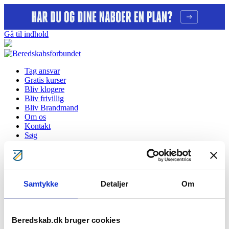
Gå til indhold
Tag ansvar
Gratis kurser
Bliv klogere
Bliv frivillig
Bliv Brandmand
Om os
Kontakt
Søg
E-læring "Kriseparat i 3 døgn"
Samtykke
Detaljer
Om
Dit hjemmeberedskab kan gøre en stor forskel for dig selv og for
andre.
Beredskab.dk bruger cookies
Introduktion