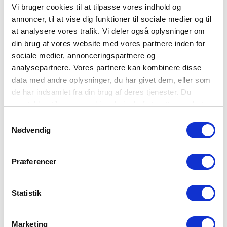
Før du går i gang
Vi bruger cookies til at tilpasse vores indhold og
annoncer, til at vise dig funktioner til sociale medier og til
1. Krisen rammer
at analysere vores trafik. Vi deler også oplysninger om
Hvor finder du information?
din brug af vores website med vores partnere inden for
2. Vand
sociale medier, annonceringspartnere og
Hvor meget vand?
analysepartnere. Vores partnere kan kombinere disse
data med andre oplysninger, du har givet dem, eller som
3. Fødevarer
de har indsamlet fra din brug af deres tjenester. Du
Dit nødlager
samtykker til vores cookies, hvis du fortsætter med at
4. Forsyningssvigt
anvende vores hjemmeside.
Samtykkevalg
Hvor blev varmen af?
Nødvendig
5. Sammen er vi klar
Fællesskabet
Præferencer
6. Strøm igen
Du kan gøre meget - ved at gøre lidt
Statistik
7. Naboaftaler
.. og vigtige huskeregler
Marketing