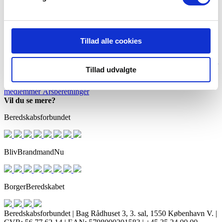
Mere inspiration
Links og materialer
Kriseparat – klar dig selv i 3 døgn findes som kursus og e-læring.
Vælg det der passer dig bedst.
Tillad alle cookies
Mere e-læring - Se også - Kriseparat Klima >
Se også "Krisepart - klar dig selv i 3 døgn" - GRATIS kursus hos jer
Tillad udvalgte
Cookie- og privatlivspolitik
BorgerBeredskabet
BlivBrandmandNu
BlivFrivilligNu
For
medlemmer
Årsberetninger
Vil du se mere?
Beredskabsforbundet
BlivBrandmandNu
BorgerBeredskabet
Beredskabsforbundet | Bag Rådhuset 3, 3. sal, 1550 København V. |