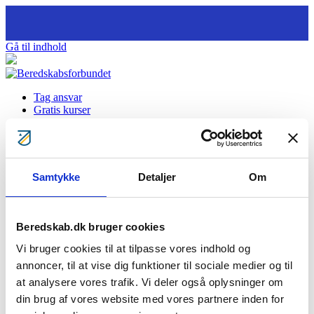
Gå til indhold
Tag ansvar
Gratis kurser
Bliv klogere
Bliv frivillig
Bliv Brandmand
Om os
Kontakt
Samtykke
Detaljer
Om
Søg
Logo BBN print uden
Beredskab.dk bruger cookies
Vi bruger cookies til at tilpasse vores indhold og
Download
14
File Size
1.71 MB
File Count
1
Create Date
23.01.2020
annoncer, til at vise dig funktioner til sociale medier og til
Last Updated
23.01.2020
at analysere vores trafik. Vi deler også oplysninger om
din brug af vores website med vores partnere inden for
Download