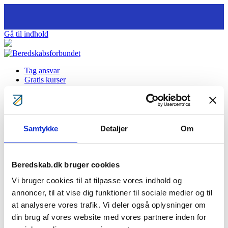
Gå til indhold
Tag ansvar
Gratis kurser
Bliv klogere
Bliv frivillig
Bliv Brandmand
Om os
Kontakt
Samtykke
Detaljer
Om
Søg
Logo BB print med
Beredskab.dk bruger cookies
Vi bruger cookies til at tilpasse vores indhold og
Download
28
File Size
744.63 KB
File Count
1
Create Date
23.01.2020
annoncer, til at vise dig funktioner til sociale medier og til
Last Updated
23.01.2020
at analysere vores trafik. Vi deler også oplysninger om
din brug af vores website med vores partnere inden for
Download