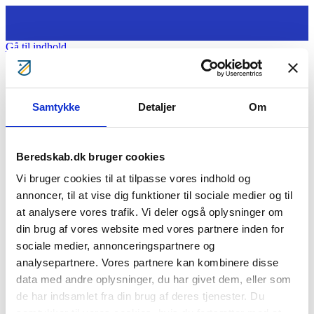
Gå til indhold
Tag ansvar
Samtykke
Detaljer
Om
Gratis kurser
Bliv klogere
Bliv frivillig
Bliv Brandmand
Beredskab.dk bruger cookies
Om os
Kontakt
Vi bruger cookies til at tilpasse vores indhold og
Søg
annoncer, til at vise dig funktioner til sociale medier og til
Ledelsesberetning for 2020 – til
at analysere vores trafik. Vi deler også oplysninger om
din brug af vores website med vores partnere inden for
Landsrådsmøde 2021
sociale medier, annonceringspartnere og
analysepartnere. Vores partnere kan kombinere disse
[featured_image]
Download
data med andre oplysninger, du har givet dem, eller som
de har indsamlet fra din brug af deres tjenester. Du
Version
Download
32
samtykker til vores cookies, hvis du fortsætter med at