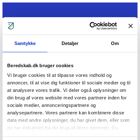
Gå til indhold
Samtykke
Detaljer
Om
Tag ansvar
Gratis kurser
Bliv klogere
Bliv frivillig
Beredskab.dk bruger cookies
Bliv Brandmand
Om os
Vi bruger cookies til at tilpasse vores indhold og
Kontakt
annoncer, til at vise dig funktioner til sociale medier og til
Søg
at analysere vores trafik. Vi deler også oplysninger om
Kursusbevis – Kriseparat Ung
din brug af vores website med vores partnere inden for
sociale medier, annonceringspartnere og
[featured_image]
analysepartnere. Vores partnere kan kombinere disse
Version
data med andre oplysninger, du har givet dem, eller som
Download
0
de har indsamlet fra din brug af deres tjenester. Du
File Size
1.95 MB
samtykker til vores cookies, hvis du fortsætter med at
File Count
1