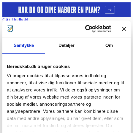
Gå til indhold
Tag ansvar
Samtykke
Detaljer
Om
Gratis kurser
Bliv klogere
Bliv frivillig
Bliv Brandmand
Beredskab.dk bruger cookies
Om os
Kontakt
Vi bruger cookies til at tilpasse vores indhold og
Søg
annoncer, til at vise dig funktioner til sociale medier og til
Indstilling til Beredskabsforbundets
at analysere vores trafik. Vi deler også oplysninger om
din brug af vores website med vores partnere inden for
hæderstegn
sociale medier, annonceringspartnere og
analysepartnere. Vores partnere kan kombinere disse
[featured_image]
Download
data med andre oplysninger, du har givet dem, eller som
de har indsamlet fra din brug af deres tjenester. Du
Version
Download
53
samtykker til vores cookies, hvis du fortsætter med at