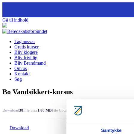
Gå til indhold
Tag ansvar
Gratis kurser
Bliv klogere
Bliv frivillig
Bliv Brandmand
Om os
Kontakt
Søg
Bo Vandsikkert-kursus
Download
38
File Size
1.80 MB
File Count
1
Create Date
26.03.2020
Last Updated
26
Download
Samtykke