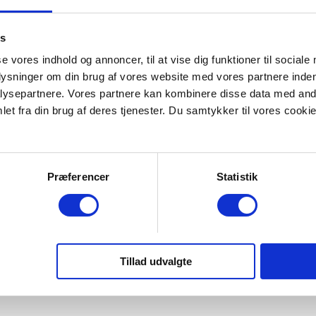
es
se vores indhold og annoncer, til at vise dig funktioner til sociale
plysninger om din brug af vores website med vores partnere inden
ysepartnere. Vores partnere kan kombinere disse data med andr
et fra din brug af deres tjenester. Du samtykker til vores cookie
et instruerer oversvømmelses-truede borgere i Korsør i at fylde sandsæ
Præferencer
Statistik
Tillad udvalgte