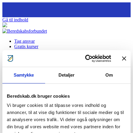
Gå til indhold
Tag ansvar
Gratis kurser
Bliv klogere
Bliv frivillig
Bliv Brandmand
Om os
Kontakt
Samtykke
Detaljer
Om
Søg
BF vedtægter 2024
Beredskab.dk bruger cookies
Vi bruger cookies til at tilpasse vores indhold og
Download
541
File Size
285.10 KB
File Count
1
Create Date
07.02.2020
annoncer, til at vise dig funktioner til sociale medier og til
Last Updated
10.03.2025
at analysere vores trafik. Vi deler også oplysninger om
din brug af vores website med vores partnere inden for
Download