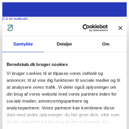
Gå til indhold
Tag ansvar
Samtykke
Detaljer
Om
Gratis kurser
Bliv klogere
Bliv frivillig
Bliv Brandmand
Beredskab.dk bruger cookies
Om os
Kontakt
Vi bruger cookies til at tilpasse vores indhold og
Søg
annoncer, til at vise dig funktioner til sociale medier og til
1. Styrk jeres fælles beredskab i
at analysere vores trafik. Vi deler også oplysninger om
din brug af vores website med vores partnere inden for
boligforeningen
sociale medier, annonceringspartnere og
analysepartnere. Vores partnere kan kombinere disse
[featured_image]
Download
data med andre oplysninger, du har givet dem, eller som
de har indsamlet fra din brug af deres tjenester. Du
Version
Download
1803
samtykker til vores cookies, hvis du fortsætter med at