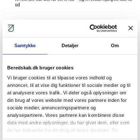
ud
Samtykke
Detaljer
Om
Beredskab.dk bruger cookies
Vi bruger cookies til at tilpasse vores indhold og
annoncer, til at vise dig funktioner til sociale medier og til
at analysere vores trafik. Vi deler også oplysninger om
din brug af vores website med vores partnere inden for
sociale medier, annonceringspartnere og
analysepartnere. Vores partnere kan kombinere disse
data med andre oplysninger, du har givet dem, eller som
Alle får ‘Klimaklar – så du kan tage ansvar’ med hjem
de har indsamlet fra din brug af deres tjenester. Du
samtykker til vores cookies, hvis du fortsætter med at
Med de vigtigste punkter fra kurset