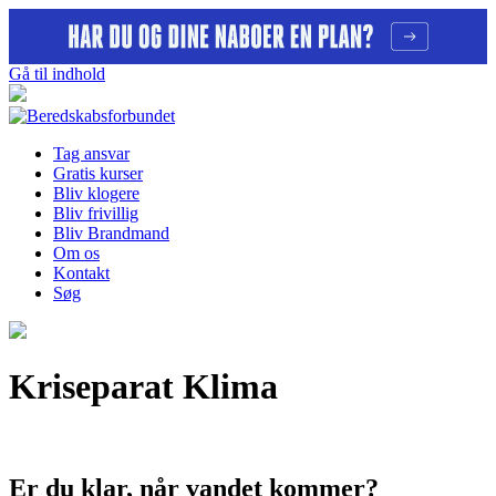
Gå til indhold
Tag ansvar
Gratis kurser
Bliv klogere
Bliv frivillig
Bliv Brandmand
Om os
Kontakt
Søg
Kriseparat Klima
Er du klar, når vandet kommer?