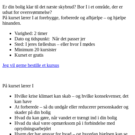
Er din bolig klar til det næste skybrud? Bor I i et område, der er
udsat for oversvømmelse?
På kurset lærer I at forebygge, forberede og afhjælpe – og hjælpe
hinanden.
Varighed: 2 timer
Dato og tidspunkt: Når det passer jer
Sted: I jeres fælleshus – eller hvor I mødes
Minimum 20 kursister
Kurset er gratis
Jeg vil gerne bestille et kursus
På kurset lærer I
Hvilke krise klimaet kan skab – og hvilke konsekvenser, det
kan have
At forberede – så du undgår eller reducerer personskader og
skader på din bolig
Hvad du kan gøre, når vandet er trængt ind i din bolig
Hvad du skal være opmærksom på i forbindelse med
oprydningsarbejdet
Hvem der har ansvar for hvad – og hvordan hjælpen kan se