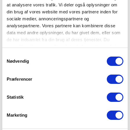
dato, tidspunkt – fra og til
at analysere vores trafik. Vi deler også oplysninger om
adressen, hvor kurset afholdes
din brug af vores website med vores partnere inden for
forventede antal deltagere
hvem der er kontaktperson hos jer (kontaktoplysninger)
sociale medier, annonceringspartnere og
analysepartnere. Vores partnere kan kombinere disse
..så
data med andre oplysninger, du har givet dem, eller som
modtager I en mail med en forhåndsbekræftelse
de har indsamlet fra din brug af deres tjenester. Du
og I kan planlægge videre efter det
samtykker til vores cookies, hvis du fortsætter med at
..så
anvende vores hjemmeside.
Samtykkevalg
Nødvendig
finder vi en eller flere undervisere til jer
og sender en skriftlig bekræftelse, hvor det fremgår, hvem der
er underviser
Præferencer
..herefter
bliver I kontaktet af en underviser og aftaler de sidste detaljer
Statistik
Underviseren kontakter jer
Før kurset ringer underviseren til kontaktpersonen hos jer. Her
Marketing
aftaler I de sidste detaljer. Det kan fx. være
ankomst, parkering, forplejning og pauser