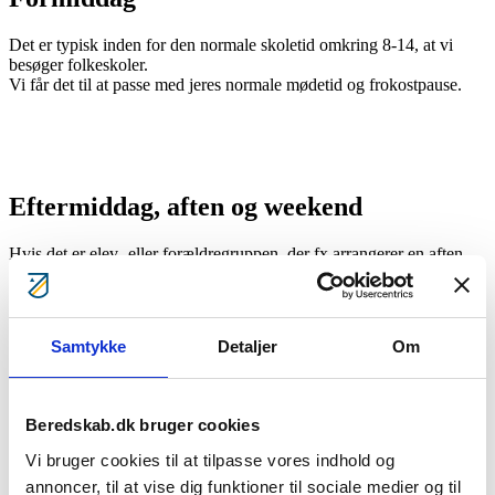
Det er typisk inden for den normale skoletid omkring 8-14, at vi
besøger folkeskoler.
Vi får det til at passe med jeres normale mødetid og frokostpause.
Eftermiddag, aften og weekend
Hvis det er elev- eller forældregruppen, der fx arrangerer en aften
fællesspisning – kommer vi gerne forbi og underviser jer alle. I kan
med fordel slå flere klasser sammen.
Samtykke
Detaljer
Om
Tilbage til kursusprogrammet
Beredskab.dk bruger cookies
Sådan aftaler vi et kursus
Vi bruger cookies til at tilpasse vores indhold og
Når vi har aftalt
annoncer, til at vise dig funktioner til sociale medier og til