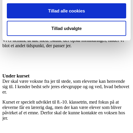
om, der er særlige forhold hos jer, som der skal tages hensyn
til – f.eks. orblinde elever
Tillad alle cookies
om I har oplevet situationer, som kan være relevante at
inddrage i undervisningen
hvem der kan være behjælpelig med AV-udstyret, så kurset
Tillad udvalgte
kommer godt i gang.
Vi er nemme at tale med. Skulle der opstå forhindringer, finder vi
blot et andet tidspunkt, der passer jer.
Under kurset
Der skal være voksne fra jer til stede, som eleverne kan henvende
sig til. I kender bedst selv jeres elevgruppe og og ved, hvad behovet
er.
Kurset er specielt udviklet til 8.-10. klassetrin, med fokus på at
eleverne får en lærerig dag, men der kan være elever som bliver
påvirket af et emne. Derfor skal de kunne kontakte en voksen hos
jer.