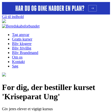
Gå til indhold
Tag ansvar
Gratis kurser
Bliv klogere
Bliv frivillig
Bliv Brandmand
Om os
Kontakt
Søg
For dig, der bestiller kurset
'Kriseparat Ung'
Giv jeres elever et vigtigt kursus