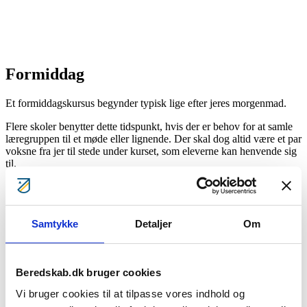
Formiddag
Et formiddagskursus begynder typisk lige efter jeres morgenmad.
Flere skoler benytter dette tidspunkt, hvis der er behov for at samle
læregruppen til et møde eller lignende. Der skal dog altid være et par
voksne fra jer til stede under kurset, som eleverne kan henvende sig
til.
Underviserene vil ofte være undervisere, der normalt har fri om
formiddagen eller som har et civilt job med skiftende vagter. Det er
ikke altid muligt at finde lokale undervisere – men vi har undervisere
Samtykke
Detaljer
Om
i hele landet, som gerne hopper i bilen for at undervise hos jer.
Beredskab.dk bruger cookies
Vi bruger cookies til at tilpasse vores indhold og
Weekend