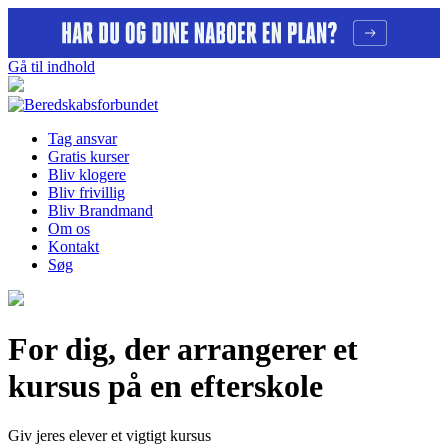
Gå til indhold
Tag ansvar
Gratis kurser
Bliv klogere
Bliv frivillig
Bliv Brandmand
Om os
Kontakt
Søg
For dig, der arrangerer et
kursus på en efterskole
Giv jeres elever et vigtigt kursus