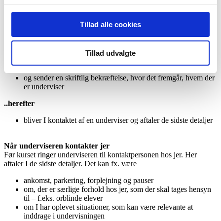
..så
Tillad alle cookies
modtager I en mail med en forhåndsbekræftelse
og I kan planlægge videre efter det
..så
Tillad udvalgte
finder vi en eller flere undervisere til jer
og sender en skriftlig bekræftelse, hvor det fremgår, hvem der
er underviser
..herefter
bliver I kontaktet af en underviser og aftaler de sidste detaljer
Når underviseren kontakter jer
Før kurset ringer underviseren til kontaktpersonen hos jer. Her
aftaler I de sidste detaljer. Det kan fx. være
ankomst, parkering, forplejning og pauser
om, der er særlige forhold hos jer, som der skal tages hensyn
til – f.eks. orblinde elever
om I har oplevet situationer, som kan være relevante at
inddrage i undervisningen