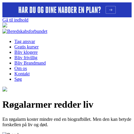
Gå til indhold
Tag ansvar
Gratis kurser
Bliv klogere
Bliv frivillig
Bliv Brandmand
Om os
Kontakt
Søg
Røgalarmer redder liv
En røgalarm koster mindre end en biografbillet. Men den kan betyde
forskellen på liv og død.