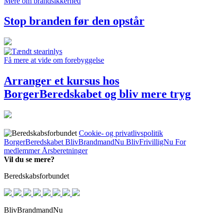
Mere om brandsikkerhed
Stop branden før den opstår
Få mere at vide om forebyggelse
Arranger et kursus hos
BorgerBeredskabet og bliv mere tryg
Cookie- og privatlivspolitik
BorgerBeredskabet
BlivBrandmandNu
BlivFrivilligNu
For
medlemmer
Årsberetninger
Vil du se mere?
Beredskabsforbundet
BlivBrandmandNu