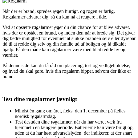
Når der er brand, spredes røgen hurtigt, og røgen er farlig.
Røgalarmer advarer dig, så du kan nå at reagere i tide.
Ved at opsætte røgalarmer øger du din chance for at blive advaret,
hvis der er opstået en brand, og inden den når at brede sig. Det giver
dig bedre mulighed for eventuelt at slukke branden selv eller dyrebar
tid til at redde dig selv og din familie ud af boligen og få tilkaldt
hjælp. På den måde kan røgalarmer være med til at redde liv og
værdier.
På denne side kan du få råd om placering, test og vedligeholdelse,
og hvad du skal gøre, hvis din røgalarm bipper, selvom der ikke er
brand.
Test dine røgalarmer jævnligt
Mindst én gang om året, f.eks. den 1. december på fælles
nordisk røgalarmdag.
Test desuden dine røgalarmer, når du har været væk fra
hjemmet i en længere periode. Batterierne kan være brugt op,
uden at du har hørt advarselslyden, der indikerer, at der snart