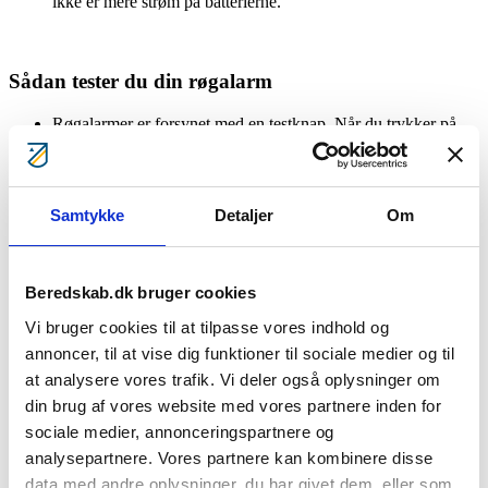
ikke er mere strøm på batterierne.
Sådan tester du din røgalarm
Røgalarmer er forsynet med en testknap. Når du trykker på
knappen, vil der komme et ”bip”, hvis der er strøm på
batterierne.
Et tryk på testknappen simulerer, at der kommer røg ind i
røgalarmen.
Samtykke
Detaljer
Om
Rengør dine røgalarmer jævnligt og undgå
Beredskab.dk bruger cookies
fejlalarmer
Vi bruger cookies til at tilpasse vores indhold og
Fjern støv med en støvsuger.
annoncer, til at vise dig funktioner til sociale medier og til
Rengør røgalarmen med en blød, opvredet klud.
at analysere vores trafik. Vi deler også oplysninger om
din brug af vores website med vores partnere inden for
sociale medier, annonceringspartnere og
Placér røgalarmen i loftet midt i rummet
analysepartnere. Vores partnere kan kombinere disse
data med andre oplysninger, du har givet dem, eller som