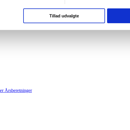
 aktuelle geografiske område, og den kan ses på DR’s og TV2’s tekst-t
r.
rsling.
Tillad udvalgte
er
Årsberetninger