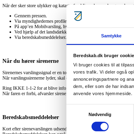
Når der sker store ulykker og katastrofer, bliver du som borger advar
Gennem pressen.
Via myndighedernes profiler på Twitter og andre sociale medie
På app’en Mobilvarsling, hvis du har den på din telefon.
Ved hjælp af det landsdækkende system af varslingssirener, som
Samtykke
Via beredskabsmeddelelser.
Beredskab.dk bruger cooki
Når du hører sirenerne
Vi bruger cookies til at tilpas
vores trafik. Vi deler også o
Sirenernes varslingssignal er en tone, der stiger hurtigt og falder lan
Når varslingssirenerne lyder, skal du gå indendørs og søge informati
annonceringspartnere og anal
dem, eller som de har indsaml
Ring IKKE 1-1-2 for at blive informeret. Du må kun ringe 1-1-2, hvis du
Når faren er forbi, afvarsler sirenerne med én lang tone.
anvende vores hjemmeside.
Samtykkevalg
Nødvendig
Beredskabsmeddelelser
Kort efter sirenevarslingen udsender myndighederne en beredskabsmed