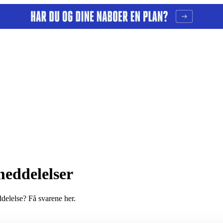
meddelelser
delelse? Få svarene her.