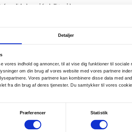
et af myndighederne på forskellige måder:
r og hjemmesider.
 kan høres af cirka 80 procent af befolkningen.
Detaljer
es
se vores indhold og annoncer, til at vise dig funktioner til sociale
plysninger om din brug af vores website med vores partnere inden
gsomt igen. Det gentages 4 gange.
on hos DR eller TV2.
ysepartnere. Vores partnere kan kombinere disse data med andr
et fra din brug af deres tjenester. Du samtykker til vores cookie
 eller andre er i akut fare. Ellers kan du blokere for livsvigtige opkald
Præferencer
Statistik
delelse via dr.dk og tv2.dk, hvor man informerer om situationen.