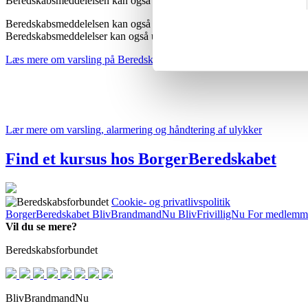
Beredskabsmeddelelsen kan også høres på DR’s FM-radiokanaler i det
Beredskabsmeddelelsen kan også blive udsendt via endnu flere kanale
Beredskabsmeddelelser kan også udsendes uden forudgående sireneva
Læs mere om varsling på Beredskabsstyrelsens hjemmeside
Lær mere om varsling, alarmering og håndtering af ulykker
Find et kursus hos BorgerBeredskabet
Cookie- og privatlivspolitik
BorgerBeredskabet
BlivBrandmandNu
BlivFrivilligNu
For medlemm
Vil du se mere?
Beredskabsforbundet
BlivBrandmandNu