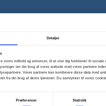
Detaljer
es
se vores indhold og annoncer, til at vise dig funktioner til sociale
plysninger om din brug af vores website med vores partnere inden
re opmærksom på udluftning og brandfare og anvende disse varmekilder 
er røgalarmen et vigtigt redskab.
ysepartnere. Vores partnere kan kombinere disse data med andr
et fra din brug af deres tjenester. Du samtykker til vores cookie
Præferencer
Statistik