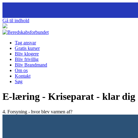
Gå til indhold
Tag ansvar
Gratis kurser
Bliv klogere
Bliv frivillig
Bliv Brandmand
Om os
Kontakt
Søg
E-læring - Kriseparat - klar dig 
4. Forsyning - hvor blev varmen af?