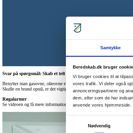
Samtykke
Beredskab.dk bruger cooki
Svar på spørgsmål: Skab et telt ved hjælp af tæpper
Vi bruger cookies til at tilpas
vores trafik. Vi deler også o
Benytter man gasovne, olieovne eller åben ild, er det vigtigt at væ
Skulle en brand opstå, er det vigtigt at opdage den i tide – og her bliv
annonceringspartnere og anal
dem, eller som de har indsaml
Røgalarmer
Se videoen og få mere information
anvende vores hjemmeside.
Samtykkevalg
Nødvendig