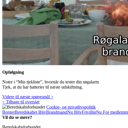
Opfølgning
Noter i “Min tjekliste”, hvornår du tester din røgalarm
Tjek, at du har batterier til næste udskiftning.
Videre til næste spørgsmål >
< Tilbage til oversigt
Cookie- og privatlivspolitik
BorgerBeredskabet
BlivBrandmandNu
BlivFrivilligNu
For medlemm
Vil du se mere?
Beredskabsforbundet