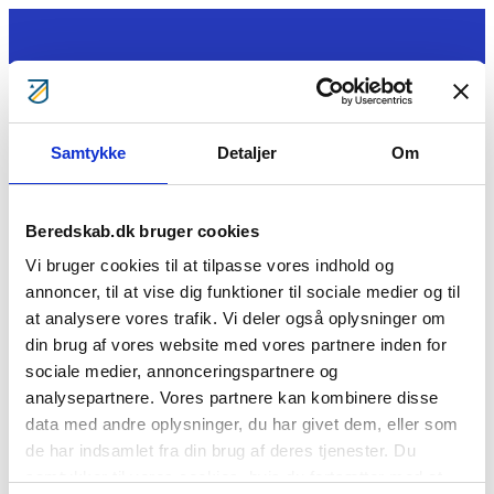
Gå til indhold
Samtykke
Detaljer
Om
Tag ansvar
Gratis kurser
Bliv klogere
Bliv frivillig
Beredskab.dk bruger cookies
Bliv Brandmand
Om os
Vi bruger cookies til at tilpasse vores indhold og
Kontakt
annoncer, til at vise dig funktioner til sociale medier og til
Søg
at analysere vores trafik. Vi deler også oplysninger om
Paw Erstrup
din brug af vores website med vores partnere inden for
sociale medier, annonceringspartnere og
analysepartnere. Vores partnere kan kombinere disse
Cookie- og privatlivspolitik
data med andre oplysninger, du har givet dem, eller som
BorgerBeredskabet
BlivBrandmandNu
BlivFrivilligNu
For
medlemmer
Årsberetninger
de har indsamlet fra din brug af deres tjenester. Du
Vil du se mere?
samtykker til vores cookies, hvis du fortsætter med at