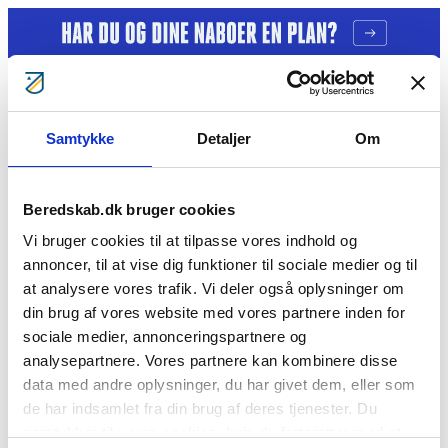
Gå til indhold
Samtykke
Detaljer
Om
Tag ansvar
Gratis kurser
Bliv klogere
Bliv frivillig
Beredskab.dk bruger cookies
Bliv Brandmand
Om os
Vi bruger cookies til at tilpasse vores indhold og
Kontakt
annoncer, til at vise dig funktioner til sociale medier og til
Søg
at analysere vores trafik. Vi deler også oplysninger om
Michael Lassen
din brug af vores website med vores partnere inden for
sociale medier, annonceringspartnere og
analysepartnere. Vores partnere kan kombinere disse
Cookie- og privatlivspolitik
data med andre oplysninger, du har givet dem, eller som
BorgerBeredskabet
BlivBrandmandNu
BlivFrivilligNu
For
medlemmer
Årsberetninger
de har indsamlet fra din brug af deres tjenester. Du
Vil du se mere?
samtykker til vores cookies, hvis du fortsætter med at