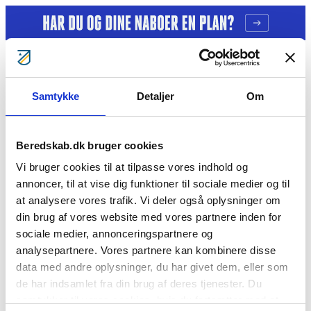
Gå til indhold
Samtykke
Detaljer
Om
Tag ansvar
Gratis kurser
Bliv klogere
Bliv frivillig
Beredskab.dk bruger cookies
Bliv Brandmand
Om os
Vi bruger cookies til at tilpasse vores indhold og
Kontakt
annoncer, til at vise dig funktioner til sociale medier og til
Søg
at analysere vores trafik. Vi deler også oplysninger om
Louise M. Jørgensen
din brug af vores website med vores partnere inden for
sociale medier, annonceringspartnere og
analysepartnere. Vores partnere kan kombinere disse
Cookie- og privatlivspolitik
data med andre oplysninger, du har givet dem, eller som
BorgerBeredskabet
BlivBrandmandNu
BlivFrivilligNu
For
medlemmer
Årsberetninger
de har indsamlet fra din brug af deres tjenester. Du
Vil du se mere?
samtykker til vores cookies, hvis du fortsætter med at