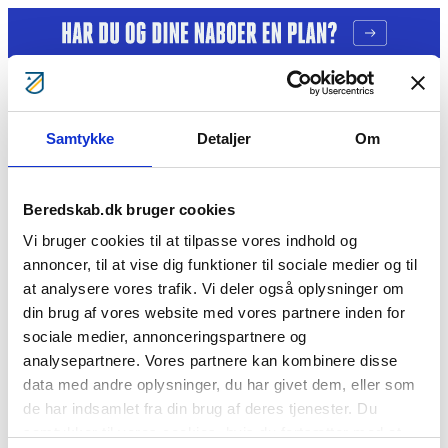
Gå til indhold
Samtykke
Detaljer
Om
Tag ansvar
Gratis kurser
Bliv klogere
Bliv frivillig
Beredskab.dk bruger cookies
Bliv Brandmand
Om os
Vi bruger cookies til at tilpasse vores indhold og
Kontakt
annoncer, til at vise dig funktioner til sociale medier og til
Søg
at analysere vores trafik. Vi deler også oplysninger om
Lone Gaisie
din brug af vores website med vores partnere inden for
sociale medier, annonceringspartnere og
analysepartnere. Vores partnere kan kombinere disse
Cookie- og privatlivspolitik
data med andre oplysninger, du har givet dem, eller som
BorgerBeredskabet
BlivBrandmandNu
BlivFrivilligNu
For
medlemmer
Årsberetninger
de har indsamlet fra din brug af deres tjenester. Du
Vil du se mere?
samtykker til vores cookies, hvis du fortsætter med at