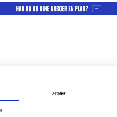
Detaljer
er
Årsberetninger
es