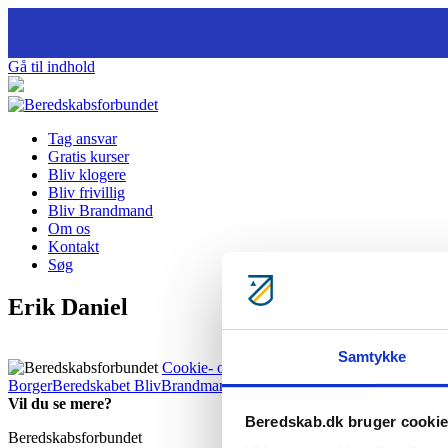
Gå til indhold
Tag ansvar
Gratis kurser
Bliv klogere
Bliv frivillig
Bliv Brandmand
Om os
Kontakt
Søg
Erik Daniel
Samtykke
Cookie- og privatlivspolitik
BorgerBeredskabet
BlivBrandmandNu
BlivFrivilligNu
For medlemm
Vil du se mere?
Beredskab.dk bruger cooki
Beredskabsforbundet