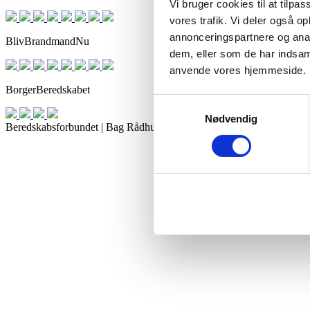
Vi bruger cookies til at tilpas
vores trafik. Vi deler også o
annonceringspartnere og anal
BlivBrandmandNu
dem, eller som de har indsaml
anvende vores hjemmeside.
BorgerBeredskabet
Samtykkevalg
Nødvendig
Beredskabsforbundet | Bag Rådhuset 3, 3. sal, 1550 København V. 