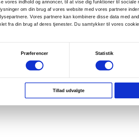
se vores indhold og annoncer, til at vise dig funktioner til sociale
plysninger om din brug af vores website med vores partnere inden
ysepartnere. Vores partnere kan kombinere disse data med andr
et fra din brug af deres tjenester. Du samtykker til vores cookie
Præferencer
Statistik
| CVR: 56 77 62 14 | EAN: 5798000201583 | +45 35 24 00 00
Tillad udvalgte