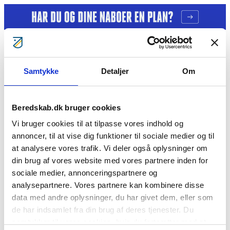
Gå til indhold
Samtykke
Detaljer
Om
Tag ansvar
Gratis kurser
Bliv klogere
Bliv frivillig
Beredskab.dk bruger cookies
Bliv Brandmand
Om os
Vi bruger cookies til at tilpasse vores indhold og
Kontakt
annoncer, til at vise dig funktioner til sociale medier og til
Søg
at analysere vores trafik. Vi deler også oplysninger om
#1 Kriseparat “A4 malebogsark”
din brug af vores website med vores partnere inden for
sociale medier, annonceringspartnere og
[featured_image]
analysepartnere. Vores partnere kan kombinere disse
Download
data med andre oplysninger, du har givet dem, eller som
Version
de har indsamlet fra din brug af deres tjenester. Du
Download
11
samtykker til vores cookies, hvis du fortsætter med at
File Size
1.75 MB