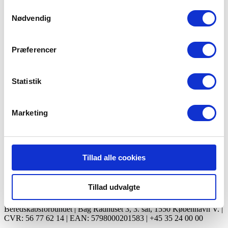
File Count
1
anvende vores hjemmeside.
Samtykkevalg
Create Date
15.10.2023
Nødvendig
Last Updated
16.10.2023
#1 Kriseparat "A4 malebogsark"
Præferencer
Cookie- og privatlivspolitik
BorgerBeredskabet
BlivBrandmandNu
BlivFrivilligNu
For
Statistik
medlemmer
Årsberetninger
Vil du se mere?
Beredskabsforbundet
Marketing
BlivBrandmandNu
Tillad alle cookies
BorgerBeredskabet
Tillad udvalgte
Beredskabsforbundet | Bag Rådhuset 3, 3. sal, 1550 København V. |
CVR: 56 77 62 14 | EAN: 5798000201583 | +45 35 24 00 00