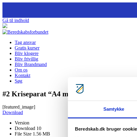
Gå til indhold
Tag ansvar
Gratis kurser
Bliv klogere
Bliv frivillig
Bliv Brandmand
Om os
Kontakt
Søg
#2 Kriseparat “A4 malebogsark”
[featured_image]
Samtykke
Download
Version
Download
10
Beredskab.dk bruger cooki
File Size
1.56 MB