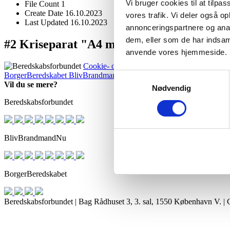
Vi bruger cookies til at tilpas
File Count
1
Create Date
16.10.2023
vores trafik. Vi deler også o
Last Updated
16.10.2023
annonceringspartnere og anal
dem, eller som de har indsaml
#2 Kriseparat "A4 malebogsark"
anvende vores hjemmeside.
Cookie- og privatlivspolitik
BorgerBeredskabet
BlivBrandmandNu
BlivFrivilligNu
For medlemm
Samtykkevalg
Vil du se mere?
Nødvendig
Beredskabsforbundet
BlivBrandmandNu
BorgerBeredskabet
Beredskabsforbundet | Bag Rådhuset 3, 3. sal, 1550 København V. 