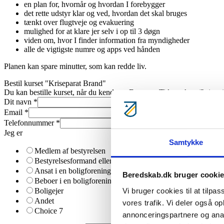
en plan for, hvornår og hvordan I forebygger
det rette udstyr klar og ved, hvordan det skal bruges
tænkt over flugtveje og evakuering
mulighed for at klare jer selv i op til 3 døgn
viden om, hvor I finder information fra myndigheder
alle de vigtigste numre og apps ved hånden
Planen kan spare minutter, som kan redde liv.
Bestil kurset "Kriseparat Brand"
Du kan bestille kurset, når du kender: • Datoen • Tidspunktet (2 timer)
Dit navn
*
Email
*
Telefonnummer
*
Jeg er
Samtykke
Medlem af bestyrelsen
Bestyrelsesformand eller næstformand
Ansat i en boligforening
Beredskab.dk bruger cooki
Beboer i en boligforening
Vi bruger cookies til at tilpas
Boligejer
Andet
vores trafik. Vi deler også o
Choice 7
annonceringspartnere og anal