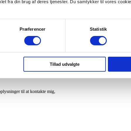
et fra din brug af deres tjenester. Du samtykker til vores cookie
Præferencer
Statistik
jektor, højttaler og lærred/hvid væg) eller stort TV hvor vi kan tilslutte 
Tillad udvalgte
plysninger til at kontakte mig,