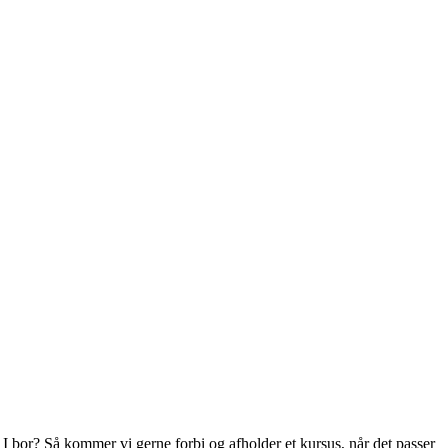
r I bor? Så kommer vi gerne forbi og afholder et kursus, når det passer