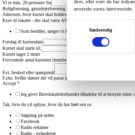
dem, eller som de har indsaml
Vi er min. 20 personer fra
Boligforening, grundejerforening eller andet
anvende vores hjemmeside.
Adressen, hvor kurset skal holdes
*
Krav til lokalet - der skal være AV-udstyr
*
Samtykkevalg
Nødvendig
Som bestiller, sørger vi for, at der er AV udstyr i lokalet (Pro
Forslag til kursusdato
Kurset skal starte kl.
Kurset tager 2 timer
Forventede antal kursister (mindst 20) - ca.
Evt. besked eller spørgsmål
F.eks. hvilke datoer det vil passe jer
du
Accept
*
kl.
20
Jeg giver Beredskabsforbundet tilladelse til at benytte mine o
Tak, hvis du vil oplyse, hvor du har hørt om os
Søgning på nettet
Facebook
Radio reklame
Radio - nyhederne