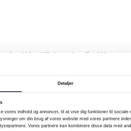
 • og har et lokale med AV-udstyr • og kan anslå antal deltagere (ca.)
Detaljer
es
se vores indhold og annoncer, til at vise dig funktioner til sociale
plysninger om din brug af vores website med vores partnere inden
ysepartnere. Vores partnere kan kombinere disse data med andr