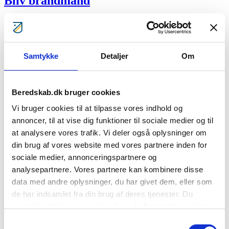
Bliv brandmand
Bliv frivillig i redningsberedskabet
Samtykke
Detaljer
Om
Beredskab.dk bruger cookies
Bliv frivillig underviser i
Vi bruger cookies til at tilpasse vores indhold og
BorgerBeredskabet
annoncer, til at vise dig funktioner til sociale medier og til
at analysere vores trafik. Vi deler også oplysninger om
din brug af vores website med vores partnere inden for
sociale medier, annonceringspartnere og
analysepartnere. Vores partnere kan kombinere disse
Bliv frivillig i Beredskabsstyrelsen
data med andre oplysninger, du har givet dem, eller som
de har indsamlet fra din brug af deres tjenester. Du
samtykker til vores cookies, hvis du fortsætter med at
anvende vores hjemmeside.
Samtykkevalg
Bliv klogere – Gode råd til dig