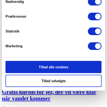
Nødvendig
Præferencer
Børn og unge - kom med i et
Statistik
ungdomsbrandkorps
Marketing
Gratis kursus for jer der bor i villa eller
rækkehus
Tillad alle cookies
Tillad udvalgte
Gratis kursus for jer, der vil være klar
når vandet kommer