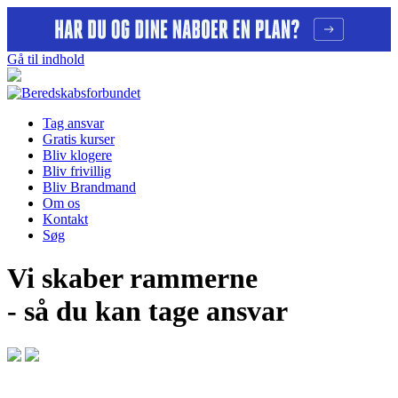
Gå til indhold
Tag ansvar
Gratis kurser
Bliv klogere
Bliv frivillig
Bliv Brandmand
Om os
Kontakt
Søg
Vi skaber rammerne
- så du kan tage ansvar